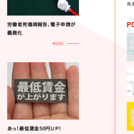
免
P
労働者死傷病報告、電子申請が
義務化
MORE
あっ！最低賃金50円ＵＰ！