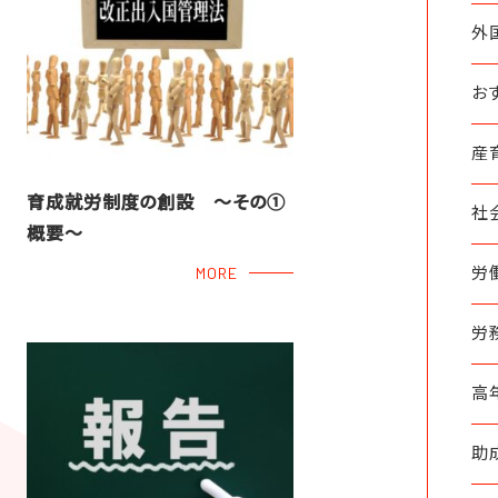
外
お
産
育成就労制度の創設 ～その①
社
概要～
労
MORE
労
高
助