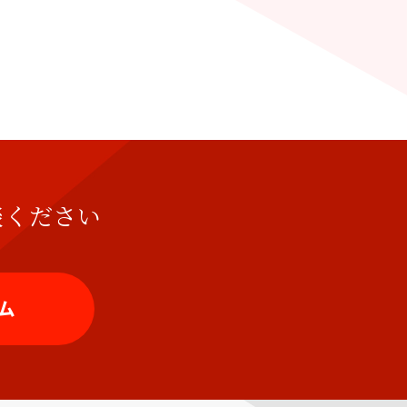
談ください
ム