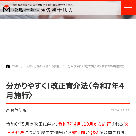
USEFUL
人事・労務のお役立ち情報
TOP
人事・労務のお役立ち情報
分かりやすく！改正育介法〈令和7年4月施行〉
分かりやすく！改正育介法〈令和7年4
月施行〉
産育休制度
2024.11.11
令和6年5月の改正に伴い、
令和7年4月、10月から施行
される
改
正育介法
について厚生労働省から
規定例
と
Q&A
が公開されまし