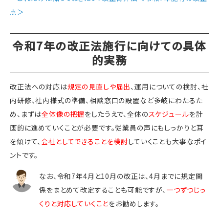
点＞
令和7年の改正法施行に向けての具体
的実務
改正法への対応は
規定の見直しや届出
、運用についての検討、社
内研修、社内様式の準備、相談窓口の設置など多岐にわたるた
め、まずは
全体像の把握
をしたうえで、全体の
スケジュール
を計
画的に進めていくことが必要です。従業員の声にもしっかりと耳
を傾けて、
会社としてできることを検討
していくことも大事なポイ
ントです。
なお、令和7年4月と10月の改正は、4月までに規定関
係をまとめて改定することも可能ですが、
一つずつじっ
くりと対応
していくこと
をお勧めします。