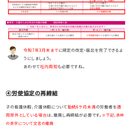
令和7年3月末まで
に規定の改定・届出を完了できるよ
うにしましょう。
あわせて
社内周知
も必要ですね。
④労使協定の再締結
子の看護休暇、介護休暇について
勤続6ケ月未満
の労働者を
適
用除外としている場合
は、撤廃し再締結が必要です。
※下記、赤枠
の赤字について文言の撤廃