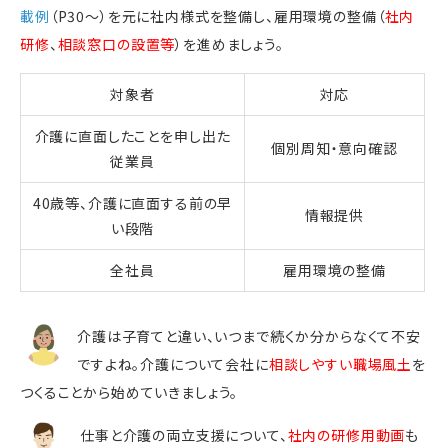
載例
（P30～）を元に社内様式を整備し、雇用環境の整備（
社内
研修
、
相談窓口の設置等
）を進めましょう。
対象者
対応
介護に直面したことを申し出た
個別周知・意向確認
従業員
40歳等、介護に直面する前の早
情報提供
い段階
全社員
雇用環境の整備
介護は子育てと違い、いつまで続くか分からなくて不安
ですよね。介護について会社に
相談しやすい職場風土
を
つくることから始めていきましょう。
仕事と介護の両立支援について、
社内の研修用動画
も