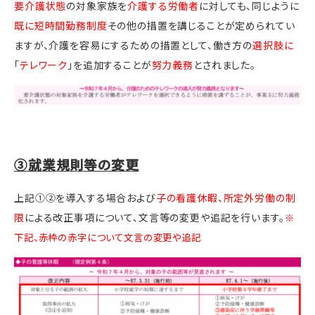
要介護状態
の対象家族を
介護する労働者
に対しても、同じように
既に短時間勤務制度
その他の措置を講じることが定められてい
ますが、介護を容易にするための措置として、働き方の
選択肢に
「
テレワーク
」を追加することが
努力義務
とされました。
③就業規則等の変更
上記①②を導入する場合および
子の看護休暇
、
所定外労働の制
限
による改正事項について、文言等の変更や追記を行います。
※
下記、赤枠の赤字について文言の変更や追記