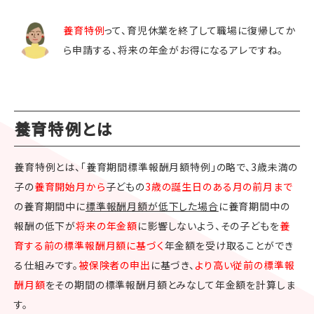
養育特例
って、育児休業を終了して職場に復帰してか
ら申請する、将来の年金がお得になるアレですね。
養育特例とは
養育特例とは、「養育期間標準報酬月額特例」の略で、3歳未満の
子の
養育開始月から
子どもの
3歳の誕生日のある月の前月まで
の養育期間中に
標準報酬月額が低下した場合
に養育期間中の
報酬の低下が
将来の年金額
に影響しないよう、その子どもを
養
育する前の標準報酬月額に基づく
年金額を受け取ることができ
る仕組みです。
被保険者の申出
に基づき、
より高い従前の標準報
酬月額
をその期間の標準報酬月額とみなして年金額を計算しま
す。