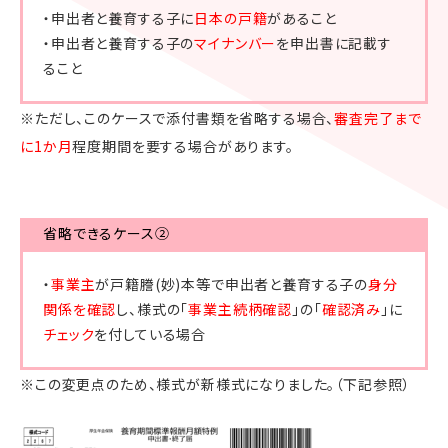
・申出者と養育する子に
日本の戸籍
があること
・申出者と養育する子の
マイナンバー
を申出書に記載す
ること
※ただし、このケースで添付書類を省略する場合、
審査完了まで
に1か月
程度期間を要する場合があります。
省略できるケース②
・
事業主
が戸籍謄(妙)本等で申出者と養育する子の
身分
関係を確認
し、様式の「
事業主続柄確認
」の「
確認済み
」に
チェック
を付している場合
※この変更点のため、様式が新様式になりました。（下記参照）