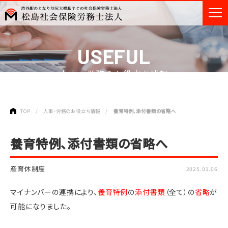
USEFUL
人事・労務のお役立ち情報
TOP
人事・労務のお役立ち情報
養育特例、添付書類の省略へ
養育特例、添付書類の省略へ
産育休制度
2025.01.06
マイナンバーの連携により、
養育特例
の
添付書類
（全て）の
省略
が
可能になりました。